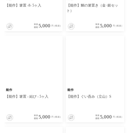
【能作】箸置 -8- 5ヶ入
【能作】鯛の箸置き（金･銀セッ
ト）
単体
5,000
単体
5,000
円 (税抜)
円 (税抜)
価格
価格
能作
能作
【能作】箸置 - 結び - 5ヶ入
【能作】ぐい呑み（立山）S
単体
5,000
単体
5,000
円 (税抜)
円 (税抜)
価格
価格