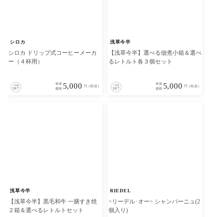
シロカ
浅草今半
シロカ ドリップ式コーヒーメーカ
【浅草今半】選べる佃煮小箱＆選べ
ー（４杯用）
るレトルト各３個セット
単体
5,000
単体
5,000
円 (税抜)
円 (税抜)
価格
価格
浅草今半
RIEDEL
【浅草今半】黒毛和牛 一膳すき焼
<リーデル･オー> シャンパーニュ(2
２箱＆選べるレトルトセット
個入り)