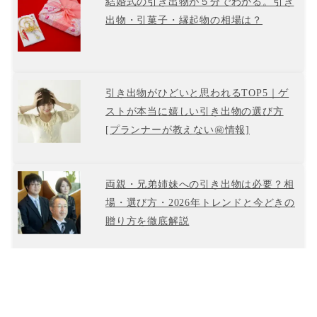
結婚式の引き出物が５分でわかる。引き
出物・引菓子・縁起物の相場は？
引き出物がひどいと思われるTOP5｜ゲ
ストが本当に嬉しい引き出物の選び方
[プランナーが教えない㊙情報]
両親・兄弟姉妹への引き出物は必要？相
場・選び方・2026年トレンドと今どきの
贈り方を徹底解説