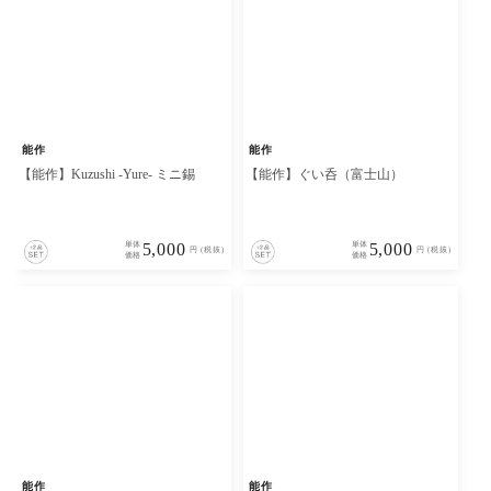
能作
能作
【能作】Kuzushi -Yure- ミニ錫
【能作】ぐい呑（富士山）
単体
5,000
単体
5,000
円 (税抜)
円 (税抜)
価格
価格
能作
能作