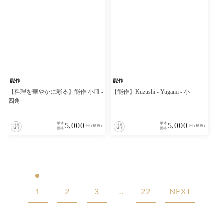
能作
能作
【料理を華やかに彩る】能作 小皿 -
【能作】Kuzushi - Yugami - 小
四角
単体
5,000
単体
5,000
円 (税抜)
円 (税抜)
価格
価格
1
2
3
22
NEXT
…