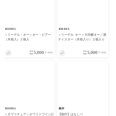
RIEDEL
RIEDEL
＜リーデル・オー＞オー・ビアー
＜リーデル･オー＞大吟醸オー／酒
（木箱入）２個入
テイスター（木箱入り）２個入り
単体
5,000
単体
5,000
円 (税抜)
円 (税抜)
価格
価格
RIEDEL
能作
＜オヴァチュア＞ホワイトワイン(2
【能作】はなしべ