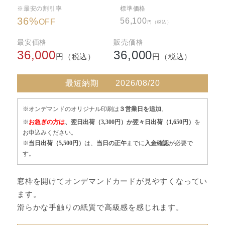
※最安の割引率
標準価格
36
%
56,100
OFF
円（税込）
最安価格
販売価格
36,000
36,000
円（税込）
円（税込）
最短納期
2026/08/20
※オンデマンドのオリジナル印刷は
３営業日を追加
。
※
お急ぎの方は
、翌日出荷（3,300円）か翌々日出荷（1,650円）
を
お申込みください。
※
当日出荷（5,500円）
は、
当日の正午
までに
入金確認
が必要で
す。
窓枠を開けてオンデマンドカードが見やすくなってい
ます。
滑らかな手触りの紙質で高級感を感じれます。