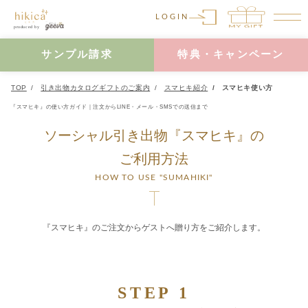
LOGIN
サンプル請求
特典・キャンペーン
TOP
引き出物カタログギフトのご案内
スマヒキ紹介
スマヒキ使い方
『スマヒキ』の使い方ガイド｜注文からLINE・メール・SMSでの送信まで
ソーシャル引き出物『スマヒキ』の
ご利用方法
HOW TO USE "SUMAHIKI"
『スマヒキ』のご注文からゲストへ贈り方をご紹介します。
STEP 1