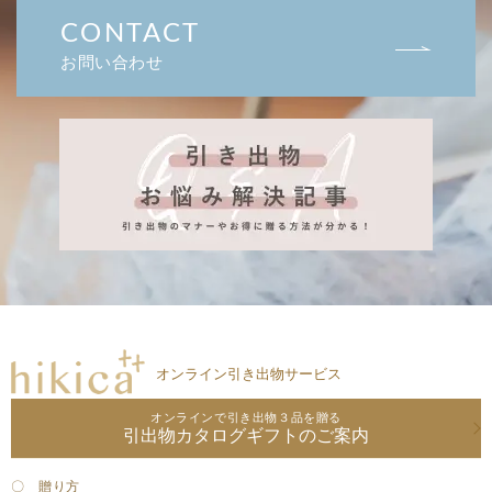
CONTACT
お問い合わせ
オンライン引き出物サービス
オンラインで引き出物３品を贈る
引出物カタログギフトのご案内
〇 贈り方