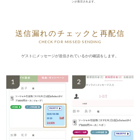
ンが表示されます。
送信漏れのチェックと再配信
CHECK FOR MISSED SENDING
ゲストにメッセージが送信されているかの確認をします。