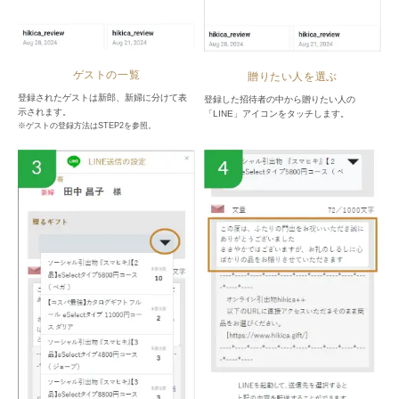
ゲストの一覧
贈りたい人を選ぶ
登録されたゲストは新郎、新婦に分けて表
登録した招待者の中から贈りたい人の
示されます。
「LINE」アイコンをタッチします。
※ゲストの登録方法はSTEP2を参照。