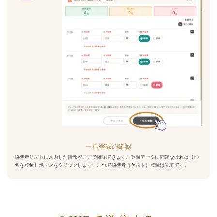
一括登録の確認
招待者リストに入力した情報がここで確認できます。登録データに問題なければ【〇
名を登録】ボタンをクリックします。これで招待者（ゲスト）登録は完了です。