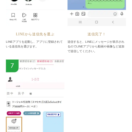
LINEから送信先を選ぶ
送信完了！
LINEアプリを起動し、アプリに登録されて
送信すると、LINEにメッセージが表示され
いる送信先を選びます。
るのでLINEアプリから動画や画像など追加
で送信してください。