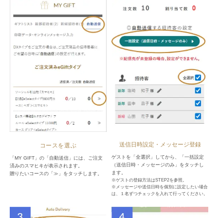
送信日時設定・メッセージ登録
コースを選ぶ
ゲストを「全選択」してから、「一括設定
「MY GIFT」の「自動送信」には、ご注文
（送信日時・メッセージのみ」をタッチし
済みのスマヒキが表示されます。
ます。
贈りたいコースの「≫」をタッチします。
※ゲストの登録方法はSTEP2を参照。
※メッセージや送信日時を個別に設定したい場合
は、１名ずつチェックを入れて行ってください。