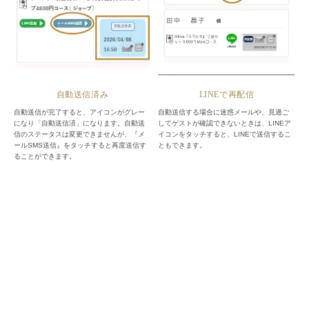
自動送信済み
LINEで再配信
自動送信が完了すると、アイコンがグレー
自動送信する場合に迷惑メールや、見過ご
になり「自動送信済」になります。自動送
してゲストが確認できないときは、LINEア
信のステータスは変更できませんが、『メ
イコンをタッチすると、LINEで送信するこ
ールSMS送信』をタッチすると再度送信す
ともできます。
ることができます。