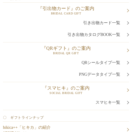
『引出物カード』のご案内
BRIDAL CARD GIFT
引き出物カード一覧
引き出物カタログBOOK一覧
『QRギフト』のご案内
BRIDAL QR GIFT
QRシールタイプ一覧
PNGデータタイプ一覧
『スマヒキ』のご案内
SOCIAL BRIDAL GIFT
スマヒキ一覧
〇 ギフトラインナップ
hikica++「ヒキカ」の紹介