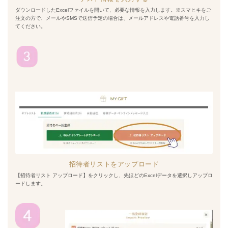
ダウンロードしたExcelファイルを開いて、必要な情報を入力します。※スマヒキをご
注文の方で、メールやSMSで送信予定の場合は、メールアドレスや電話番号を入力し
てください。
招待者リストをアップロード
【招待者リスト アップロード】をクリックし、先ほどのExcelデータを選択しアップロ
ードします。