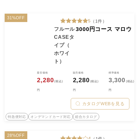
31%OFF
5
（1件）
3000円コース マロウ
フルール
CASEタ
イプ（
ホワイ
ト）
最安価格
販売価格
標準価格
2,280
2,280
3,300
(税込)
(税込)
(税込)
円
円
円
カタログWEBを見る
特急便対応
オンデマンドカード対応
総合カタログ
28%OFF
4
（1件）