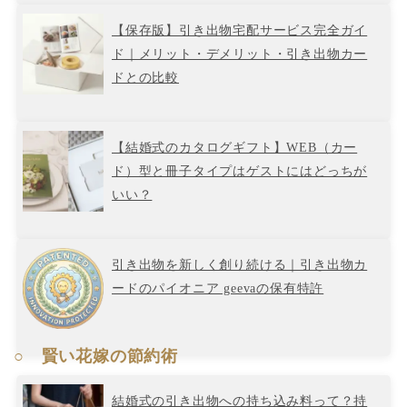
【保存版】引き出物宅配サービス完全ガイ
ド｜メリット・デメリット・引き出物カー
ドとの比較
【結婚式のカタログギフト】WEB（カー
ド）型と冊子タイプはゲストにはどっちが
いい？
引き出物を新しく創り続ける｜引き出物カ
ードのパイオニア geevaの保有特許
○ 賢い花嫁の節約術
結婚式の引き出物への持ち込み料って？持