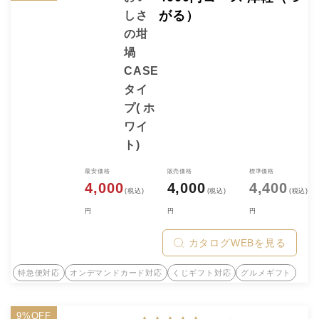
がる）
しさ
の坩
堝
CASE
タイ
プ( ホ
ワイ
ト)
最安価格
販売価格
標準価格
4,000
4,000
4,400
(税込)
(税込)
(税込)
円
円
円
カタログWEBを見る
特急便対応
オンデマンドカード対応
くじギフト対応
グルメギフト
9%OFF