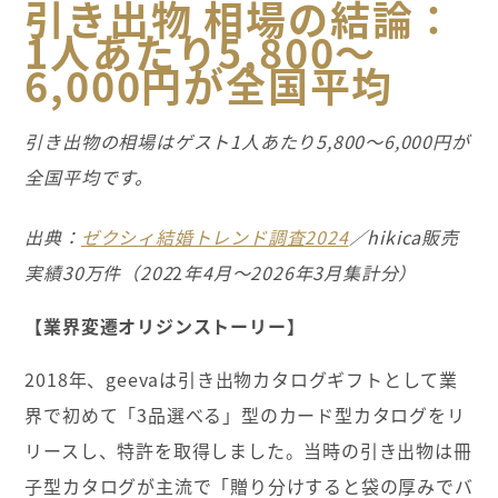
引き出物 相場の結論：
1人あたり5,800〜
6,000円が全国平均
引き出物の相場はゲスト1
人あたり5,800
〜6,000
円が
全国平均です。
出典：
ゼクシィ結婚トレンド調査2024
／hikica販売
実績30万件（202
2
年4月〜2026年3月集計分）
【業界変遷オリジンストーリー】
2018年、geevaは引き出物カタログギフトとして業
界で初めて「3品選べる」型のカード型カタログをリ
リースし、特許を取得しました。当時の引き出物は冊
子型カタログが主流で「贈り分けすると袋の厚みでバ