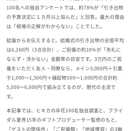
100名への独自アンケートでは、約78%が「引き出物
の予算決定に１カ月以上悩んだ」と回答。最大の理由
は「相場の正解がわからない」ことでした。
結論からお伝えすると、結婚式の引き出物の全国平均
は6,260円（3点合計）、ご祝儀の約10%が「失礼に
ならず・浮かない」金額帯の目安です。3万円のご祝
儀をいただく友人・同僚なら、メイン3,000円＋引菓
子1,000〜1,500円＋縁起物500〜1,000円の合計約
5,000〜6,000円で組み立てるのが、現代の主流で
す。
本記事では、ヒキカの卒花100名独自調査と、ブライ
ダル業界15年のギフトプロデューサー監修のもと、
「ゲストの関係性」「ご祝儀額」「地域慣習」の3軸