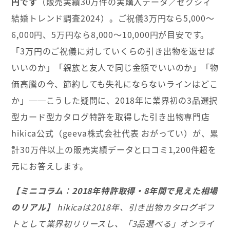
円です
（販売実績30万件の実購入データ／ゼクシィ
結婚トレンド調査2024）。ご祝儀3万円なら5,000〜
6,000円、5万円なら8,000〜10,000円が目安です。
「3万円のご祝儀に対していくらの引き出物を返せば
いいのか」「親族と友人で同じ金額でいいのか」「物
価高騰の今、節約しても失礼にならないラインはどこ
か」──こうした疑問に、2018年に業界初の3品選択
型カード型カタログ特許を取得した引き出物専門店
hikica公式（geeva株式会社代表 おがってい）が、累
計30万件以上の販売実績データと口コミ1,200件超を
元にお答えします。
【ミニコラム：2018年特許取得・8年間で見えた相場
のリアル】
hikicaは2018年、引き出物カタログギフ
トとして業界初リリースし、「3品選べる」オンライ