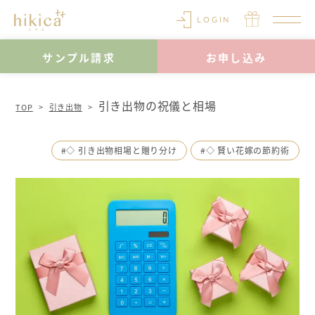
LOGIN
サンプル請求
お申し込み
引き出物の祝儀と相場
TOP
引き出物
#◇ 引き出物相場と贈り分け
#◇ 賢い花嫁の節約術