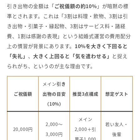
引き出物の金額は「
ご祝儀額の約10%
」が暗黙の標
準とされます。これは「3割は料理・飲物、3割は引
き出物・引菓子・縁起物、3割はサービス料・諸経
費、1割は感謝の表現」という結婚式運営の費用配分
上の慣習が背景にあります。
10%を大きく下回ると
「失礼」
、
大きく上回ると「気を遣わせる」
と捉え
られがち、というのが主な理由です。
メイン
引き
ご祝儀額
出物の目安
推奨3点構成
想定ゲスト
（10%）
メイン
2,000〜
若い友人・
20,000円
2,000＋引
3,000円
後輩
菓子1,000