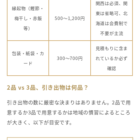
関西は必須、関
縁起物（鰹節・
東は省略可、北
梅干し・赤飯
500〜1,200円
海道は会費制で
等）
不要が主流
見積もりに含ま
包装・紙袋・カ
300〜700円
れているか必ず
ード
確認
2品 vs 3品、引き出物は何品？
引き出物の数に厳密な決まりはありません。2品で用
意するか3品で用意するかは地域の慣習によるところ
が大きく、以下が目安です。