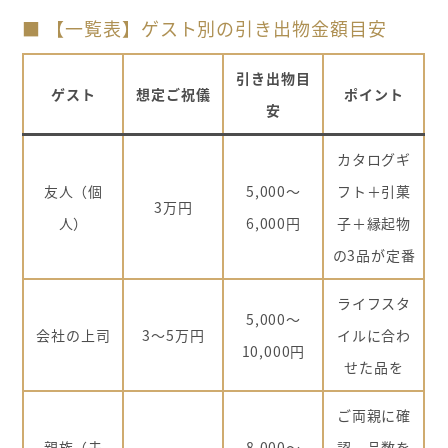
■ 【一覧表】ゲスト別の引き出物金額目安
引き出物目
ゲスト
想定ご祝儀
ポイント
安
カタログギ
友人（個
5,000〜
フト＋引菓
3万円
人）
6,000円
子＋縁起物
の3品が定番
ライフスタ
5,000〜
会社の上司
3〜5万円
イルに合わ
10,000円
せた品を
ご両親に確
親族（夫
8,000〜
認。品数を