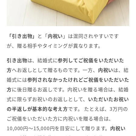
「引き出物」
と「
内祝い
」は混同されやすいです
が、贈る相手やタイミングが異なります。
引き出物
は、結婚式に
参列してご祝儀をいただいた
方
へお返しとして贈るものです。一方、
内祝い
は、結
婚式には
参列されなかったけれどご祝儀をいただいた
方
に後日贈るお返しです。内祝いを贈る場合は、結婚
式に限らずお祝いのお返しとして、
いただいたお祝い
の半返しが基本的な考え方
です。 たとえば、3万円の
ご祝儀をいただいた方に内祝いを贈る場合は、
10,000円〜15,000円を目安にして贈ります。
内祝い