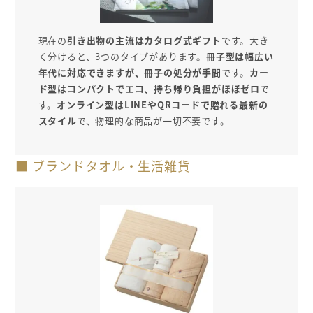
現在の
引き出物の主流はカタログ式ギフト
です。大き
く分けると、3つのタイプがあります。
冊子型は幅広い
年代に対応できますが、冊子の処分が手間
です。
カー
ド型はコンパクトでエコ、持ち帰り負担がほぼゼロ
で
す。
オンライン型はLINEやQRコードで贈れる最新の
スタイル
で、物理的な商品が一切不要です。
■ ブランドタオル・生活雑貨