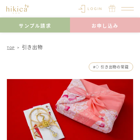
LOGIN
サンプル請求
お申し込み
引き出物
TOP
#◇ 引き出物の常識