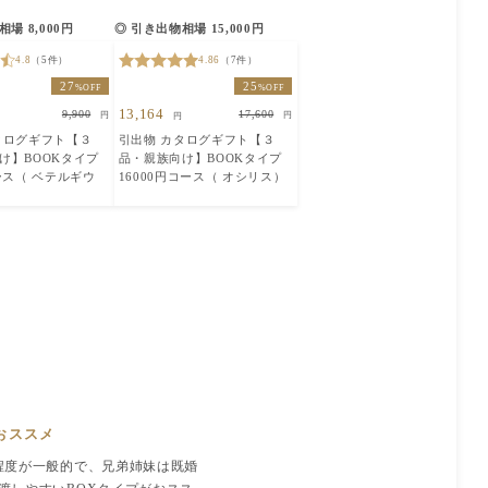
場 8,000円
◎ 引き出物相場 15,000円
4.8
（5件）
4.86
（7件）
27
25
%OFF
%OFF
13,164
9,900
17,600
円
円
円
タログギフト【３
引出物 カタログギフト【３
け】BOOKタイプ
品・親族向け】BOOKタイプ
ース（ ベテルギウ
16000円コース（ オシリス）
おススメ
0円程度が一般的で、兄弟姉妹は既婚