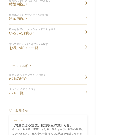
結婚式に参列されない方へのお返し
結婚内祝い
出産祝いをいただいた方へのお返し
出産内祝い
様々なお祝いにオンラインギフトを贈る
いろいろお祝い
すべてのオンラインギフトから探す
お祝いギフト一覧
ソーシャルギフト
商品を選んでオンラインで贈る
eGiftの紹介
すべてのeGiftから探す
eGift一覧
〇 お知らせ
2026.7.31
【地震による注文、配送状況のお知らせ】
今のところ地震の影響における、注文ならびに配送の影響は
ございません。 被災地の一部地域には状況を確認しながら