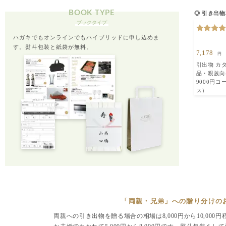
BOOK TYPE
◎ 引き出物相
ブックタイプ
ハガキでもオンラインでもハイブリッドに申し込めま
す。熨斗包装と紙袋が無料。
7,178
円
引出物 カ
品・親族向
9000円コ
ス）
「両親・兄弟」への贈り分けの
両親への引き出物を贈る場合の相場は8,000円から10,00