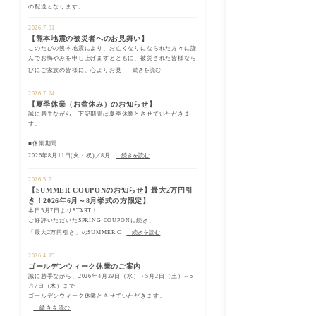
の配送となります。
2026.7.31
【熊本地震の被災者へのお見舞い】
このたびの熊本地震により、お亡くなりになられた方々に謹
んでお悔やみを申し上げますとともに、被災された皆様なら
びにご家族の皆様に、心よりお見
続きを読む
2026.7.24
【夏季休業（お盆休み）のお知らせ】
誠に勝手ながら、下記期間は夏季休業とさせていただきま
す。
■休業期間
2026年8月11日(火・祝)／8月
続きを読む
2026.5.7
【SUMMER COUPONのお知らせ】最大2万円引
き！2026年6月～8月挙式の方限定】
本日5月7日よりSTART！
ご好評いただいたSPRING COUPONに続き、
「最大2万円引き」のSUMMER C
続きを読む
2026.4.15
ゴールデンウィーク休業のご案内
誠に勝手ながら、2026年4月29日（水）・5月2日（土）～5
月7日（木）まで
ゴールデンウィーク休業とさせていただきます。
続きを読む