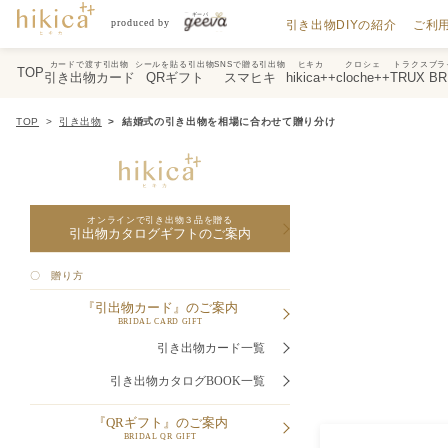
引き出物DIYの紹介
ご利
カードで渡す引出物
シールを貼る引出物
SNSで贈る引出物
ヒキカ
クロシェ
トラクスブラ
TOP
引き出物カード
QRギフト
スマヒキ
hikica++
cloche++
TRUX BR
TOP
引き出物
結婚式の引き出物を相場に合わせて贈り分け
オンラインで引き出物３品を贈る
引出物カタログギフトのご案内
〇 贈り方
『引出物カード』のご案内
BRIDAL CARD GIFT
引き出物カード一覧
引き出物カタログBOOK一覧
『QRギフト』のご案内
BRIDAL QR GIFT