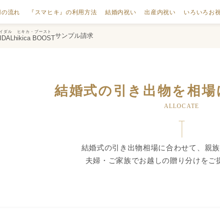
用の流れ
『スマヒキ』の利用方法
結婚内祝い
出産内祝い
いろいろお
イダル
ヒキカ・ブースト
サンプル請求
IDAL
hikica BOOST
結婚式の引き出物を相場
ALLOCATE
結婚式の引き出物相場に合わせて、親族
夫婦・ご家族でお越しの贈り分けをご