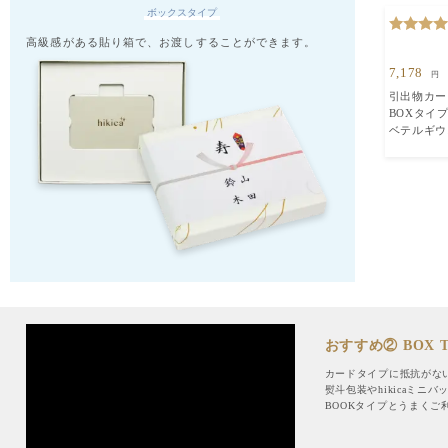
ボックスタイプ
高級感がある貼り箱で、お渡しすることができます。
7,178
円
引出物カード
BOXタイプ
ベテルギウ
おすすめ② BOX T
カードタイプに抵抗がな
熨斗包装やhikicaミ
BOOKタイプとうまくご