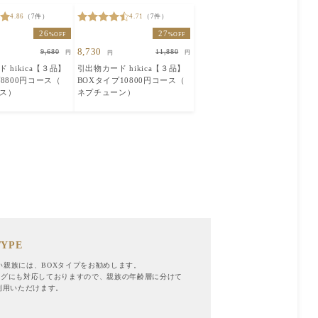
4.86
（7件）
4.71
（7件）
26
27
%OFF
%OFF
8,730
9,680
11,880
円
円
円
 hikica【３品】
引出物カード hikica【３品】
8800円コース（
BOXタイプ10800円コース（
ス）
ネプチューン）
YPE
い親族には、BOXタイプをお勧めします。
ニバッグにも対応しておりますので、親族の年齢層に分けて
利用いただけます。