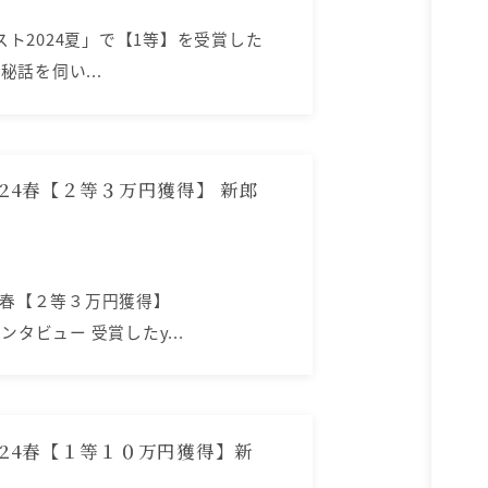
テスト2024夏」で【1等】を受賞した
作秘話を伺い...
24春【２等３万円獲得】 新郎
24春【２等３万円獲得】
 インタビュー 受賞したy...
024春【１等１０万円獲得】新