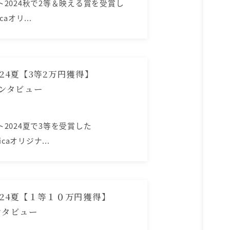
スト2024秋で2等＆映える賞を受賞し
caオリ...
24夏【3等2万円獲得】
んインタビュー
スト2024夏で3等を受賞した
icaオリジナ...
024夏【１等１０万円獲得】
インタビュー