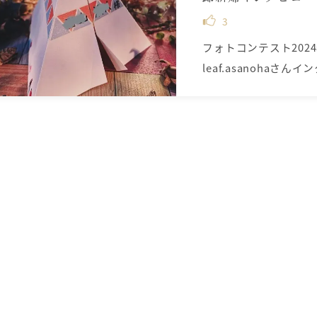
3
フォトコンテスト202
leaf.asanohaさんイ