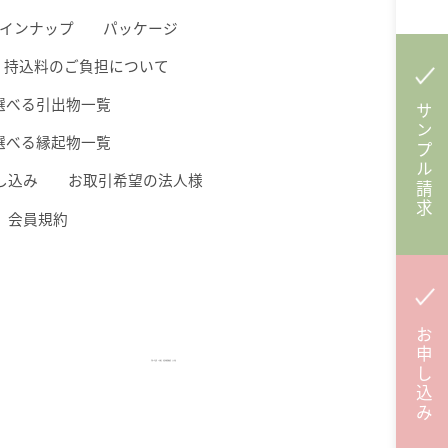
インナップ
パッケージ
持込料のご負担について
選べる引出物一覧
サンプル請求
選べる縁起物一覧
し込み
お取引希望の法人様
会員規約
お申し込み
令和２年度第３次補正 事業再構築補助金より作成