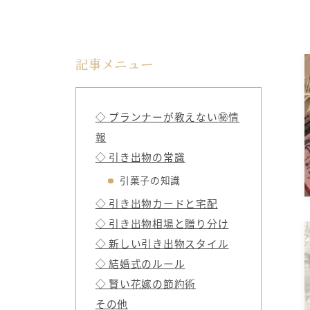
記事メニュー
◇ プランナーが教えない㊙情
報
◇ 引き出物の常識
引菓子の知識
◇ 引き出物カードと宅配
◇ 引き出物相場と贈り分け
◇ 新しい引き出物スタイル
◇ 結婚式のルール
◇ 賢い花嫁の節約術
その他