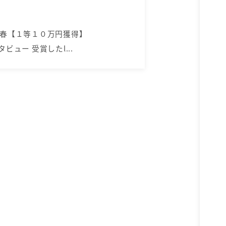
4春【１等１０万円獲得】
ンタビュー 受賞したl...