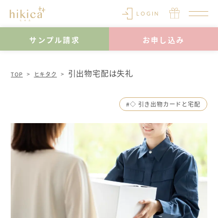
LOGIN
サンプル請求
お申し込み
引出物宅配は失礼
TOP
ヒキタク
#◇ 引き出物カードと宅配