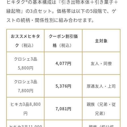
ヒキタク®の基本構成は『引き出物本体＋引き菓子＋
縁起物』の3点セット。価格帯は以下の5段階で、ゲ
ストの続柄・関係性別に組み合わせます。
おススメヒキタ
クーポン割引価
主対象
ク
（税込）
格
（税込）
クロシェ3品
4,077円
友人・同僚
5,800円
クロシェ3品
5,376円
厚遇友人・上司
7,800円
ヒキカ3品8,800
親族（兄弟・従
7,081円
円
兄弟）
ヒキカ3品11,000
親族（叔父叔