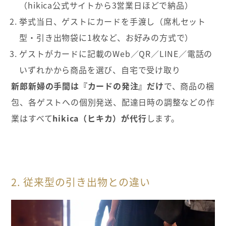
（hikica公式サイトから3営業日ほどで納品）
挙式当日、ゲストにカードを手渡し（席札セット
型・引き出物袋に1枚など、お好みの方式で）
ゲストがカードに記載のWeb／QR／LINE／電話の
いずれかから商品を選び、自宅で受け取り
新郎新婦の手間は『カードの発注』だけ
で、商品の梱
包、各ゲストへの個別発送、配達日時の調整などの作
業はすべて
hikica（ヒキカ）が代行
します。
2. 従来型の引き出物との違い