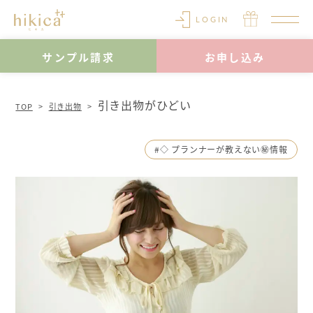
LOGIN
サンプル請求
お申し込み
引き出物がひどい
TOP
引き出物
#◇ プランナーが教えない㊙情報