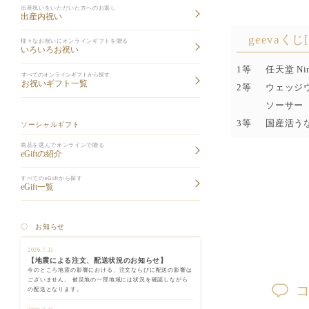
出産祝いをいただいた方へのお返し
出産内祝い
geevaくじ
様々なお祝いにオンラインギフトを贈る
いろいろお祝い
1等
任天堂 Ni
すべてのオンラインギフトから探す
お祝いギフト一覧
2等
ウェッジウ
ソーサー
3等
国産活う
ソーシャルギフト
商品を選んでオンラインで贈る
eGiftの紹介
すべてのeGiftから探す
eGift一覧
〇 お知らせ
2026.7.31
【地震による注文、配送状況のお知らせ】
今のところ地震の影響における、注文ならびに配送の影響は
ございません。 被災地の一部地域には状況を確認しながら
の配送となります。