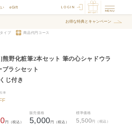
祝い
eGift
LOGIN
お得な特典とキャンペーン
ftタイプ
商品代
円コース
ift]熊野化粧筆2本セット 筆の心シャドウラ
ーブラシセット
vaくじ付き
引率
FF
販売価格
標準価格
00
5,000
5,500
円（税込）
円（税込）
円（税込）