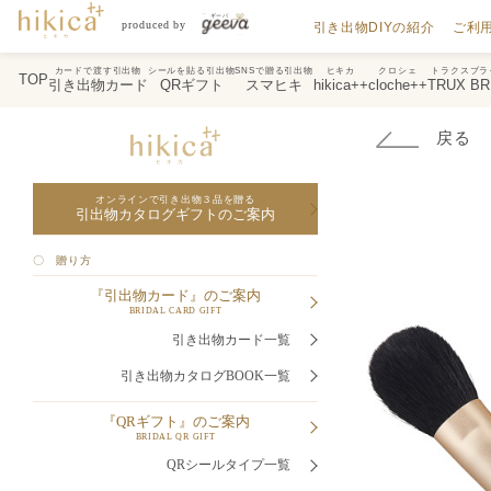
引き出物DIYの紹介
ご利
カードで渡す引出物
シールを貼る引出物
SNSで贈る引出物
ヒキカ
クロシェ
トラクスブラ
TOP
引き出物カード
QRギフト
スマヒキ
hikica++
cloche++
TRUX BR
戻る
オンラインで引き出物３品を贈る
引出物カタログギフトのご案内
〇 贈り方
『引出物カード』のご案内
BRIDAL CARD GIFT
引き出物カード一覧
引き出物カタログBOOK一覧
『QRギフト』のご案内
BRIDAL QR GIFT
QRシールタイプ一覧