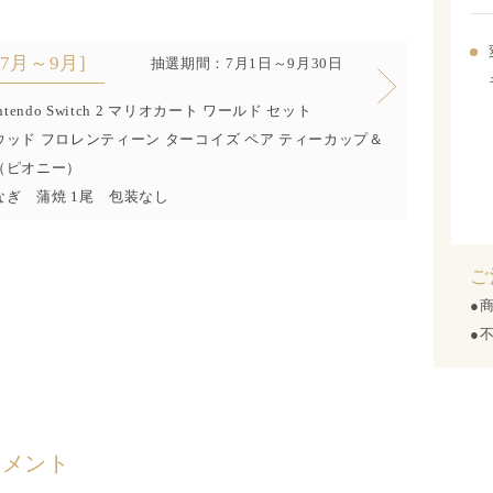
[7月～9月]
抽選期間：7月1日～9月30日
ntendo Switch 2 マリオカート ワールド セット
ッド フロレンティーン ターコイズ ペア ティーカップ＆
（ピオニー）
なぎ 蒲焼 1尾 包装なし
ご
●
●
コメント