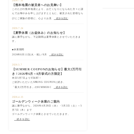
2026.7.31
【熊本地震の被災者へのお見舞い】
このたびの熊本地震により、お亡くなりになられた方々に謹
んでお悔やみを申し上げますとともに、被災された皆様なら
びにご家族の皆様に、心よりお見
続きを読む
2026.7.24
【夏季休業（お盆休み）のお知らせ】
誠に勝手ながら、下記期間は夏季休業とさせていただきま
す。
■休業期間
2026年8月11日(火・祝)／8月
続きを読む
2026.5.7
【SUMMER COUPONのお知らせ】最大2万円引
き！2026年6月～8月挙式の方限定】
本日5月7日よりSTART！
ご好評いただいたSPRING COUPONに続き、
「最大2万円引き」のSUMMER C
続きを読む
2026.4.15
ゴールデンウィーク休業のご案内
誠に勝手ながら、2026年4月29日（水）・5月2日（土）～5
月7日（木）まで
ゴールデンウィーク休業とさせていただきます。
続きを読む