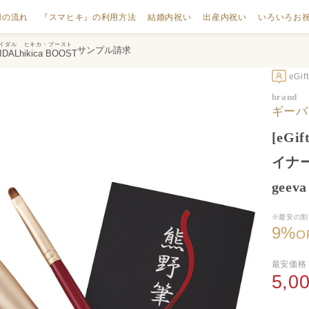
用の流れ
『スマヒキ』の利用方法
結婚内祝い
出産内祝い
いろいろお
イダル
ヒキカ・ブースト
サンプル請求
IDAL
hikica BOOST
eGi
brand
ギーバ
[eG
イナ
gee
※最安の割
9
%
O
最安価格
5,0