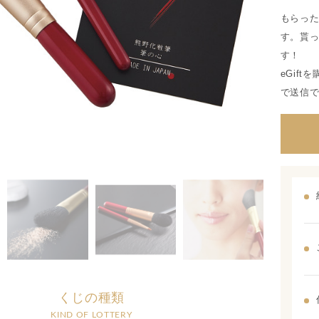
もらった
す。貰
す！
eGif
で送信
くじの種類
KIND OF LOTTERY