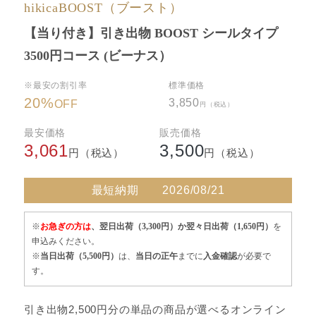
hikicaBOOST（ブースト）
【当り付き】引き出物 BOOST シールタイプ
3500円コース (ビーナス）
※最安の割引率
標準価格
20
%
3,850
OFF
円（税込）
最安価格
販売価格
3,061
3,500
円（税込）
円（税込）
最短納期
2026/08/21
※
お急ぎの方は
、翌日出荷（3,300円）か翌々日出荷（1,650円）
を
申込みください。
※
当日出荷（5,500円）
は、
当日の正午
までに
入金確認
が必要で
す。
引き出物2,500円分の単品の商品が選べるオンライン