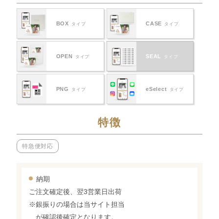
BOX
CASE
タイプ
タイプ
OPEN
SEAL
タイプ
タイプ
PNG
eSelect
タイプ
タイプ
特徴
特急便対応
納期
ご注文確定後、翌3営業日出荷
※銀振りの場合は当サイト担当
が確認後確定となります。