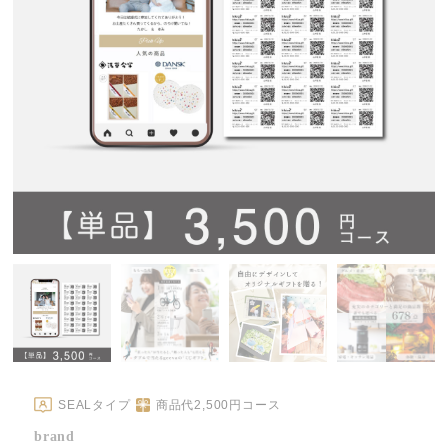
SEALタイプ
商品代
2,500
円コース
brand