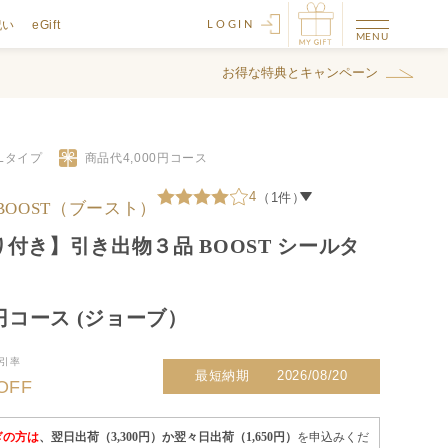
祝い
eGift
LOGIN
お得な特典とキャンペーン
ALタイプ
商品代
4,000
円コース
4
（1件）
caBOOST（ブースト）
付き】引き出物３品 BOOST シールタ
0円コース (ジョーブ）
引率
最短納期
2026/08/20
OFF
ぎの方は
、翌日出荷（3,300円）か翌々日出荷（1,650円）
を申込みくだ