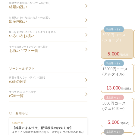
結婚式に参列されない方へのお返し
結婚内祝い
出産祝いをいただいた方へのお返し
出産内祝い
3
品選べます
様々なお祝いにオンラインギフトを贈る
5000円コース
いろいろお祝い
(ジョーブ）
すべてのオンラインギフトから探す
お祝いギフト一覧
5,000
円(税込)
3
品選べます
ソーシャルギフト
13000円コース
(アルタイル）
商品を選んでオンラインで贈る
eGiftの紹介
13,000
円(税込)
すべてのeGiftから探す
eGift一覧
2
品選べます
5000円コース
(ジュピター）
〇 お知らせ
5,000
円(税込)
2026.7.31
【地震による注文、配送状況のお知らせ】
1
品選べます
今のところ地震の影響における、注文ならびに配送の影響は