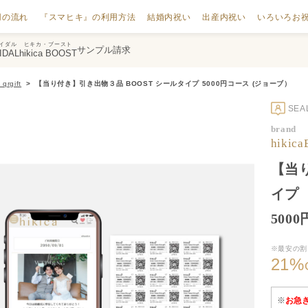
用の流れ
『スマヒキ』の利用方法
結婚内祝い
出産内祝い
いろいろお
イダル
ヒキカ・ブースト
サンプル請求
IDAL
hikica BOOST
rgift
【当り付き】引き出物３品 BOOST シールタイプ 5000円コース (ジョーブ）
SE
brand
hiki
【当り
イプ
500
※最安の割
21
%
※
お急