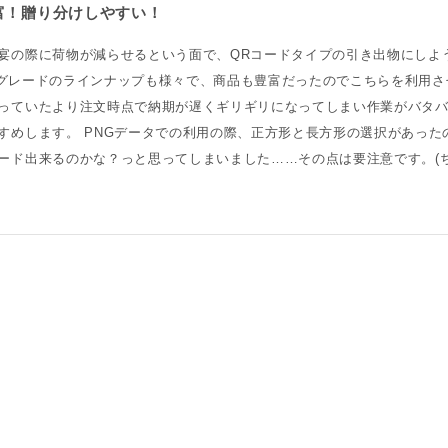
富！贈り分けしやすい！
宴の際に荷物が減らせるという面で、QRコードタイプの引き出物にしよ
caはグレードのラインナップも様々で、商品も豊富だったのでこちらを利用
っていたより注文時点で納期が遅くギリギリになってしまい作業がバタ
すめします。 PNGデータでの利用の際、正方形と長方形の選択があっ
ード出来るのかな？っと思ってしまいました……その点は要注意です。(ち