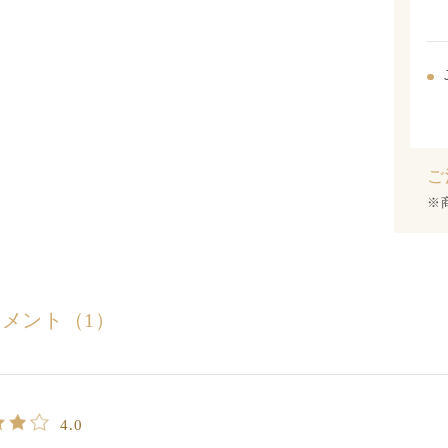
ご
※
コメント
（1）
4.0