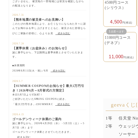
ございません。 被災地の一部地域には状況を確認しながら
4500円コース
の配送となります。
(シリウス）
2026.7.31
【熊本地震の被災者へのお見舞い】
4,500
円(税込)
このたびの熊本地震により、お亡くなりになられた方々に謹
んでお悔やみを申し上げますとともに、被災された皆様なら
1
品選べます
びにご家族の皆様に、心よりお見
続きを読む
11000円コース
(デネブ）
2026.7.24
【夏季休業（お盆休み）のお知らせ】
誠に勝手ながら、下記期間は夏季休業とさせていただきま
11,000
す。
円(税込)
■休業期間
2026年8月11日(火・祝)／8月
続きを読む
2026.5.7
【SUMMER COUPONのお知らせ】最大2万円引
き！2026年6月～8月挙式の方限定】
本日5月7日よりSTART！
ご好評いただいたSPRING COUPONに続き、
geevaくじ
「最大2万円引き」のSUMMER C
続きを読む
2026.4.15
1等
任天堂 Ni
ゴールデンウィーク休業のご案内
誠に勝手ながら、2026年4月29日（水）・5月2日（土）～5
2等
ウェッジウ
月7日（木）まで
ゴールデンウィーク休業とさせていただきます。
ソーサー
続きを読む