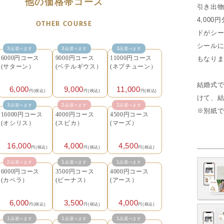
他の価格帯コース
引き出物
4,00
OTHER COURSE
ドがシ
シールに
3
3
3
品選べます
品選べます
品選べます
もなり
6000円コース
9000円コース
11000円コース
(サターン）
(ベテルギウス）
(ネプチューン）
結婚式
6,000
9,000
11,000
円(税込)
円(税込)
円(税込)
けて、
3
2
2
品選べます
品選べます
品選べます
※別紙
16000円コース
4000円コース
4500円コース
(オシリス）
(スピカ）
(マーズ）
16,000
4,000
4,500
円(税込)
円(税込)
円(税込)
2
1
1
品選べます
品選べます
品選べます
6000円コース
3500円コース
4000円コース
(カペラ）
(ビーナス）
(アース）
6,000
3,500
4,000
円(税込)
円(税込)
円(税込)
1
1
1
品選べます
品選べます
品選べます