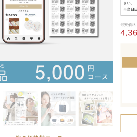
さい。
※
当日出
最安価格
4,3