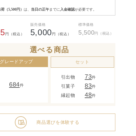
荷（5,500円）
は、
当日の正午
までに
入金確認
が必要です。
販売価格
標準価格
65
5,000
5,500
円（税込）
円（税込）
円（税込）
選べる商品
グレードアップ
セット
73
引出物
件
684
83
件
引菓子
件
48
縁起物
件
商品選びを体験する