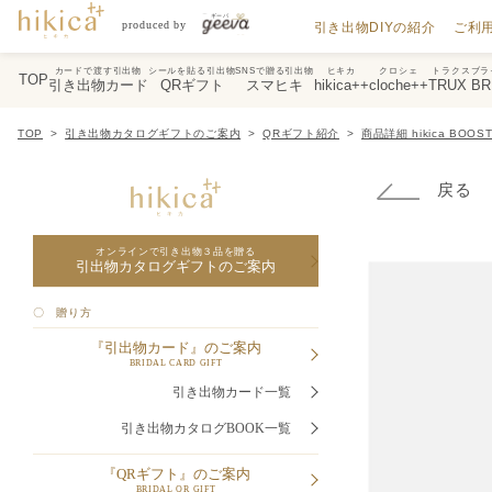
引き出物DIYの紹介
ご利
カードで渡す引出物
シールを貼る引出物
SNSで贈る引出物
ヒキカ
クロシェ
トラクスブラ
TOP
引き出物カード
QRギフト
スマヒキ
hikica++
cloche++
TRUX BR
TOP
引き出物カタログギフトのご案内
QRギフト紹介
商品詳細 hikica BOOST q
戻る
オンラインで引き出物３品を贈る
引出物カタログギフトのご案内
〇 贈り方
『引出物カード』のご案内
BRIDAL CARD GIFT
引き出物カード一覧
引き出物カタログBOOK一覧
『QRギフト』のご案内
BRIDAL QR GIFT