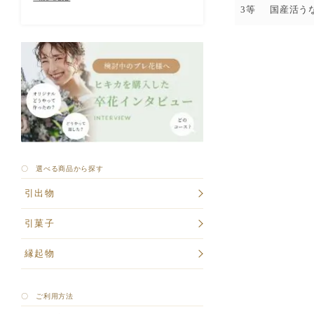
3等
国産活う
〇 選べる商品から探す
引出物
引菓子
縁起物
〇 ご利用方法