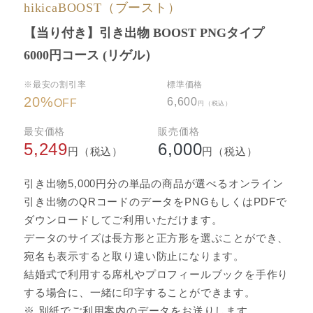
hikicaBOOST（ブースト）
【当り付き】引き出物 BOOST PNGタイプ
6000円コース (リゲル）
※最安の割引率
標準価格
20
%
6,600
OFF
円（税込）
最安価格
販売価格
5,249
6,000
円（税込）
円（税込）
引き出物5,000円分の単品の商品が選べるオンライン
引き出物のQRコードのデータをPNGもしくはPDFで
ダウンロードしてご利用いただけます。
データのサイズは長方形と正方形を選ぶことができ、
宛名も表示すると取り違い防止になります。
結婚式で利用する席札やプロフィールブックを手作り
する場合に、一緒に印字することができます。
※ 別紙でご利用案内のデータをお送りします。