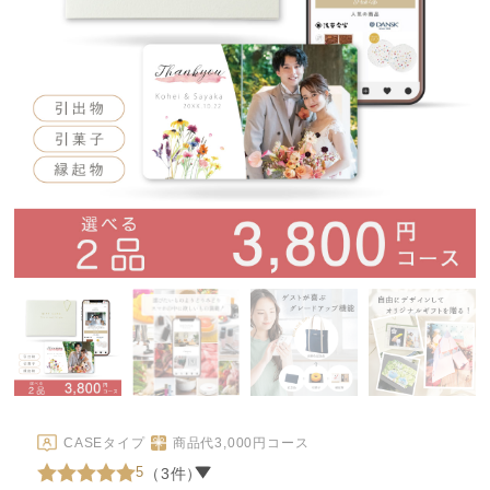
CASEタイプ
商品代
3,000
円コース
5
（3件）