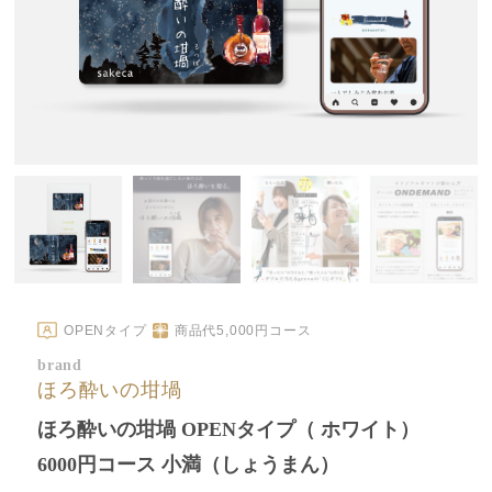
OPENタイプ
商品代
5,000
円コース
brand
ほろ酔いの坩堝
ほろ酔いの坩堝 OPENタイプ（ ホワイト）
6000円コース 小満（しょうまん）