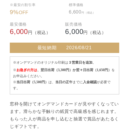
※最安の割引率
標準価格
9
%
6,600
OFF
円（税込）
最安価格
販売価格
6,000
6,000
円（税込）
円（税込）
最短納期
2026/08/21
※オンデマンドのオリジナル印刷は
３営業日を追加
。
※
お急ぎの方は
、翌日出荷（3,300円）か翌々日出荷（1,650円）
を
お申込みください。
※
当日出荷（5,500円）
は、
当日の正午
までに
入金確認
が必要で
す。
窓枠を開けてオンデマンドカードが見やすくなってい
ます。滑らかな手触りの紙質で高級感を感じれます。
もらった人が商品を申し込むと抽選で賞品があたるく
じギフトです。