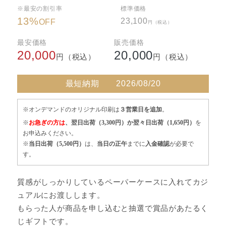
※最安の割引率
標準価格
13
%
23,100
OFF
円（税込）
最安価格
販売価格
20,000
20,000
円（税込）
円（税込）
最短納期
2026/08/20
※オンデマンドのオリジナル印刷は
３営業日を追加
。
※
お急ぎの方は
、翌日出荷（3,300円）か翌々日出荷（1,650円）
を
お申込みください。
※
当日出荷（5,500円）
は、
当日の正午
までに
入金確認
が必要で
す。
質感がしっかりしているペーパーケースに入れてカジ
ュアルにお渡しします。
もらった人が商品を申し込むと抽選で賞品があたるく
じギフトです。