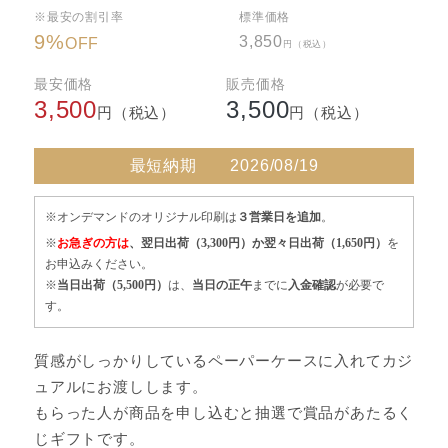
※最安の割引率
標準価格
9
%
3,850
OFF
円（税込）
最安価格
販売価格
3,500
3,500
円（税込）
円（税込）
最短納期
2026/08/19
※オンデマンドのオリジナル印刷は
３営業日を追加
。
※
お急ぎの方は
、翌日出荷（3,300円）か翌々日出荷（1,650円）
を
お申込みください。
※
当日出荷（5,500円）
は、
当日の正午
までに
入金確認
が必要で
す。
質感がしっかりしているペーパーケースに入れてカジ
ュアルにお渡しします。
もらった人が商品を申し込むと抽選で賞品があたるく
じギフトです。