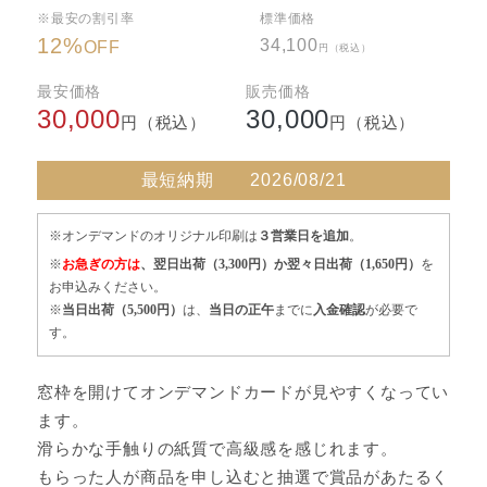
※最安の割引率
標準価格
12
%
34,100
OFF
円（税込）
最安価格
販売価格
30,000
30,000
円（税込）
円（税込）
最短納期
2026/08/21
※オンデマンドのオリジナル印刷は
３営業日を追加
。
※
お急ぎの方は
、翌日出荷（3,300円）か翌々日出荷（1,650円）
を
お申込みください。
※
当日出荷（5,500円）
は、
当日の正午
までに
入金確認
が必要で
す。
窓枠を開けてオンデマンドカードが見やすくなってい
ます。
滑らかな手触りの紙質で高級感を感じれます。
もらった人が商品を申し込むと抽選で賞品があたるく