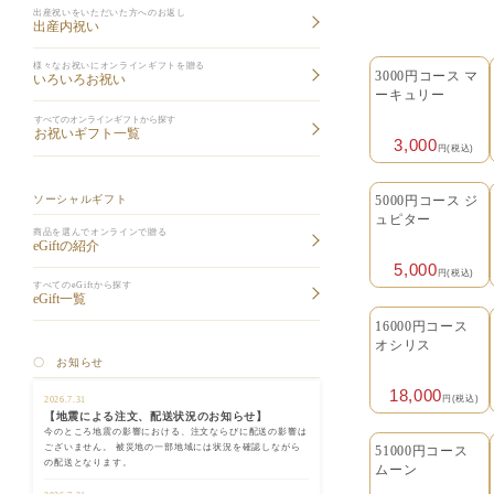
出産祝いをいただいた方へのお返し
出産内祝い
様々なお祝いにオンラインギフトを贈る
3000円コース マ
いろいろお祝い
ーキュリー
すべてのオンラインギフトから探す
お祝いギフト一覧
3,000
円(税込)
ソーシャルギフト
5000円コース ジ
ュピター
商品を選んでオンラインで贈る
eGiftの紹介
5,000
円(税込)
すべてのeGiftから探す
eGift一覧
16000円コース
オシリス
〇 お知らせ
18,000
円(税込)
2026.7.31
【地震による注文、配送状況のお知らせ】
今のところ地震の影響における、注文ならびに配送の影響は
ございません。 被災地の一部地域には状況を確認しながら
51000円コース
の配送となります。
ムーン