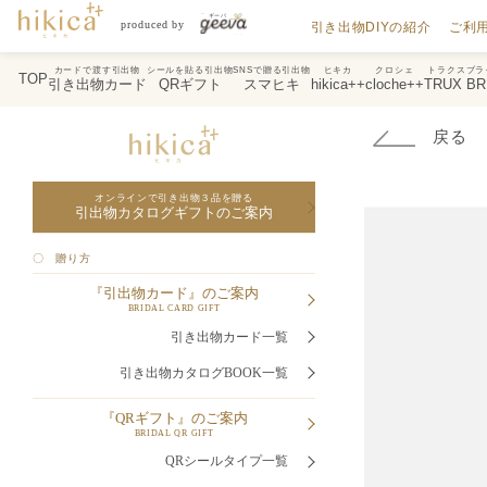
引き出物DIYの紹介
ご利
カードで渡す引出物
シールを貼る引出物
SNSで贈る引出物
ヒキカ
クロシェ
トラクスブラ
TOP
引き出物カード
QRギフト
スマヒキ
hikica++
cloche++
TRUX BR
戻る
オンラインで引き出物３品を贈る
引出物カタログギフトのご案内
〇 贈り方
『引出物カード』のご案内
BRIDAL CARD GIFT
引き出物カード一覧
引き出物カタログBOOK一覧
『QRギフト』のご案内
BRIDAL QR GIFT
QRシールタイプ一覧