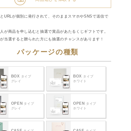
とURLが個別に発行されて、そのままスマホやSNSで送信で
。
た人が商品を申し込むと抽選で賞品があたるくじギフトです。
人が当選すると贈られた方にも抽選のチャンスがあります！
パッケージの種類
BOX
BOX
タイプ
タイプ
グレイ
ホワイト
OPEN
OPEN
タイプ
タイプ
グレイ
ホワイト
CASE
CASE
タイプ
タイプ