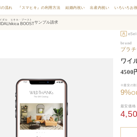
用の流れ
『スマヒキ』の利用方法
結婚内祝い
出産内祝い
いろいろお
イダル
ヒキカ・ブースト
サンプル請求
IDAL
hikica BOOST
eSe
brand
プラチ
ワイル
450
※最安の割
9
%
O
最安価格
4,5