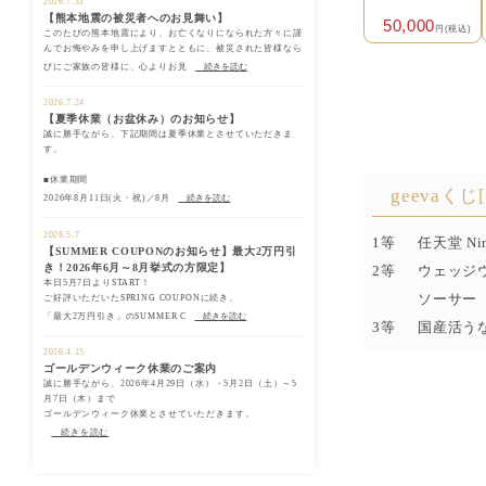
2026.7.31
【熊本地震の被災者へのお見舞い】
50,000
円(税込)
このたびの熊本地震により、お亡くなりになられた方々に謹
んでお悔やみを申し上げますとともに、被災された皆様なら
びにご家族の皆様に、心よりお見
続きを読む
2026.7.24
【夏季休業（お盆休み）のお知らせ】
誠に勝手ながら、下記期間は夏季休業とさせていただきま
す。
■休業期間
geevaくじ
2026年8月11日(火・祝)／8月
続きを読む
2026.5.7
1等
任天堂 Ni
【SUMMER COUPONのお知らせ】最大2万円引
き！2026年6月～8月挙式の方限定】
2等
ウェッジウ
本日5月7日よりSTART！
ソーサー
ご好評いただいたSPRING COUPONに続き、
「最大2万円引き」のSUMMER C
続きを読む
3等
国産活う
2026.4.15
ゴールデンウィーク休業のご案内
誠に勝手ながら、2026年4月29日（水）・5月2日（土）～5
月7日（木）まで
ゴールデンウィーク休業とさせていただきます。
続きを読む