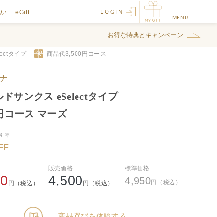
祝い
eGift
LOGIN
お得な特典とキャンペーン
lectタイプ
商品代
3,500
円コース
ナ
ドサンクス eSelectタイプ
0円コース マーズ
引率
FF
販売価格
標準価格
00
4,500
4,950
円（税込）
円（税込）
円（税込）
商品選びを体験する