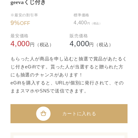
geevaくじ付き
※最安の割引率
標準価格
9
%
4,400
OFF
円（税込）
最安価格
販売価格
4,000
4,000
円（税込）
円（税込）
もらった人が商品を申し込むと抽選で賞品があたるく
じ付きeGiftです。貰った人が当選すると贈られた方
にも抽選のチャンスがあります！
eGiftを購入すると、URLが個別に発行されて、その
ままスマホやSNSで送信できます。
カートに入れる