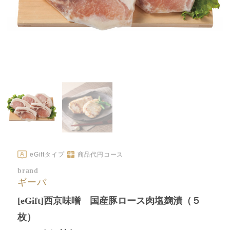
eGiftタイプ
商品代
円コース
brand
ギーバ
[eGift]西京味噌 国産豚ロース肉塩麹漬（５
枚）