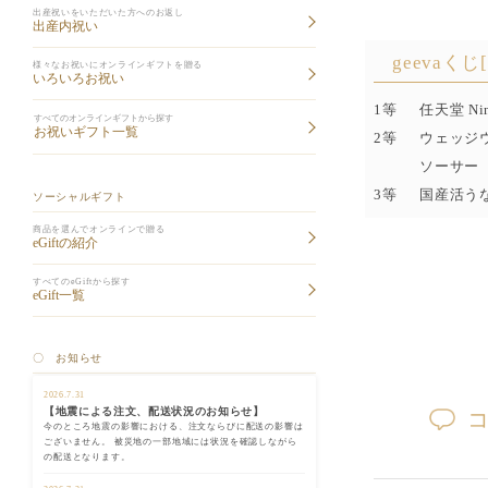
出産祝いをいただいた方へのお返し
出産内祝い
geevaくじ
様々なお祝いにオンラインギフトを贈る
いろいろお祝い
1等
任天堂 Ni
すべてのオンラインギフトから探す
お祝いギフト一覧
2等
ウェッジウ
ソーサー
3等
国産活う
ソーシャルギフト
商品を選んでオンラインで贈る
eGiftの紹介
すべてのeGiftから探す
eGift一覧
〇 お知らせ
2026.7.31
【地震による注文、配送状況のお知らせ】
今のところ地震の影響における、注文ならびに配送の影響は
ございません。 被災地の一部地域には状況を確認しながら
の配送となります。