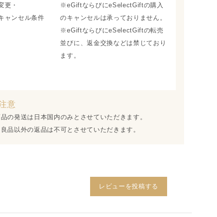
変更・
※eGiftならびにeSelectGiftの購入
キャンセル条件
のキャンセルは承っておりません。
※eGiftならびにeSelectGiftの転売
並びに、返金交換などは禁じており
ます。
注意
商品の発送は日本国内のみとさせていただきます。
不良品以外の返品は不可とさせていただきます。
レビューを投稿する