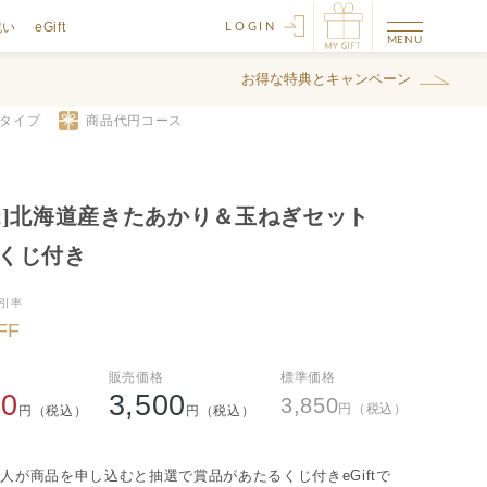
祝い
eGift
LOGIN
お得な特典とキャンペーン
ftタイプ
商品代
円コース
ift]北海道産きたあかり＆玉ねぎセット
vaくじ付き
引率
FF
販売価格
標準価格
00
3,500
3,850
円（税込）
円（税込）
円（税込）
人が商品を申し込むと抽選で賞品があたるくじ付きeGiftで