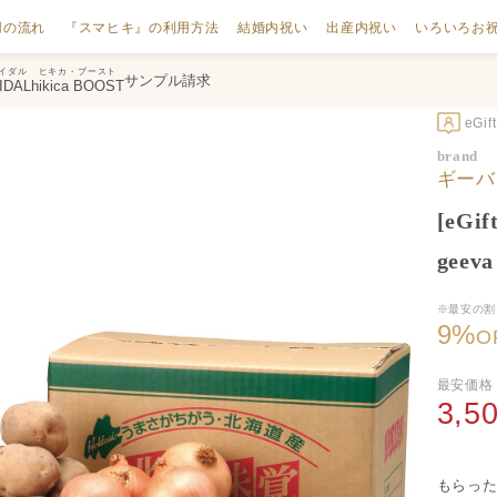
用の流れ
『スマヒキ』の利用方法
結婚内祝い
出産内祝い
いろいろお
イダル
ヒキカ・ブースト
サンプル請求
IDAL
hikica BOOST
eGi
brand
ギーバ
[eG
gee
※最安の割
9
%
O
最安価格
3,5
もらった