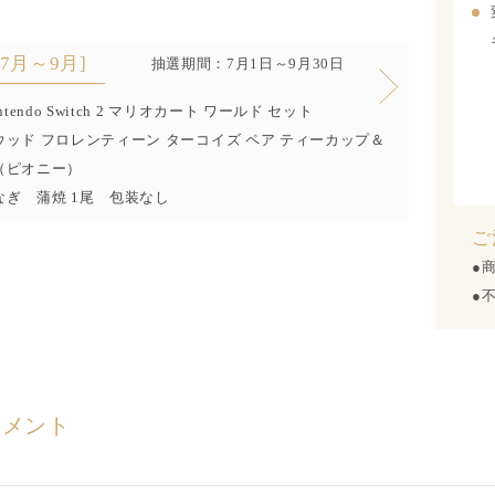
[7月～9月]
抽選期間：7月1日～9月30日
ntendo Switch 2 マリオカート ワールド セット
ッド フロレンティーン ターコイズ ペア ティーカップ＆
（ピオニー）
なぎ 蒲焼 1尾 包装なし
ご
●
●
コメント