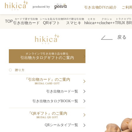
引き出物DIYの紹介
ご利
カードで渡す引出物
シールを貼る引出物
SNSで贈る引出物
ヒキカ
クロシェ
トラクスブラ
TOP
引き出物カード
QRギフト
スマヒキ
hikica++
cloche++
TRUX BR
戻る
オンラインで引き出物３品を贈る
引出物カタログギフトのご案内
〇 贈り方
『引出物カード』のご案内
BRIDAL CARD GIFT
引き出物カード一覧
引き出物カタログBOOK一覧
『QRギフト』のご案内
BRIDAL QR GIFT
QRシールタイプ一覧