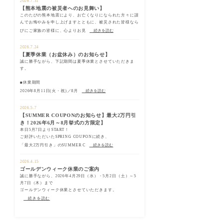
2026.7.31
【熊本地震の被災者へのお見舞い】
このたびの熊本地震により、お亡くなりになられた方々に謹
んでお悔やみを申し上げますとともに、被災された皆様なら
びにご家族の皆様に、心よりお見
続きを読む
2026.7.24
【夏季休業（お盆休み）のお知らせ】
誠に勝手ながら、下記期間は夏季休業とさせていただきま
す。
■休業期間
2026年8月11日(火・祝)／8月
続きを読む
2026.5.7
【SUMMER COUPONのお知らせ】最大2万円引
き！2026年6月～8月挙式の方限定】
本日5月7日よりSTART！
ご好評いただいたSPRING COUPONに続き、
「最大2万円引き」のSUMMER C
続きを読む
2026.4.15
ゴールデンウィーク休業のご案内
誠に勝手ながら、2026年4月29日（水）・5月2日（土）～5
月7日（木）まで
ゴールデンウィーク休業とさせていただきます。
続きを読む