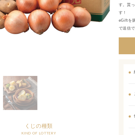
す。貰
す！
eGif
で送信
くじの種類
KIND OF LOTTERY