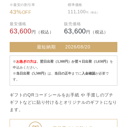
※最安の割引率
標準価格
43
%
111,100
OFF
円（税込）
最安価格
販売価格
63,600
63,600
円（税込）
円（税込）
最短納期
2026/08/20
※
お急ぎの方は
、翌日出荷（3,300円）か翌々日出荷（1,650円）
を
申込みください。
※
当日出荷（5,500円）
は、
当日の正午
までに
入金確認
が必要で
す。
ギフトのQRコードシールをお手紙 や 手渡しのプチ
ギフトなどに貼り付けるとオリジナルのギフトになり
ます。