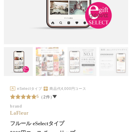
eSelectタイプ
商品代
4,000
円コース
5
（2件）
brand
LaFleur
フルール eSelectタイプ