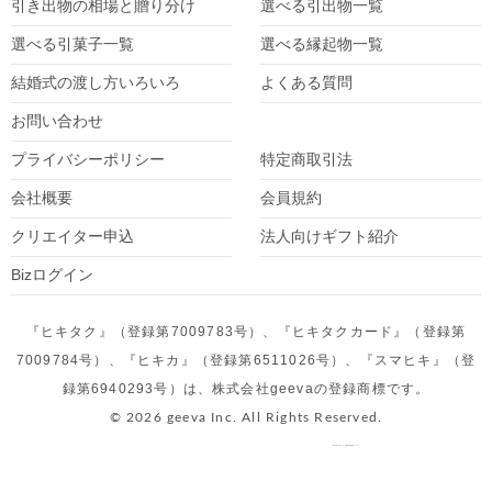
引き出物の相場と贈り分け
選べる引出物一覧
選べる引菓子一覧
選べる縁起物一覧
結婚式の渡し方いろいろ
よくある質問
お問い合わせ
プライバシーポリシー
特定商取引法
会社概要
会員規約
クリエイター
申込
法人向けギフト紹介
Bizログイン
『ヒキタク』（登録第7009783号）、『ヒキタクカード』（登録第
7009784号）、『ヒキカ』（登録第6511026号）、『スマヒキ』（登
録第6940293号）は、株式会社geevaの登録商標です。
© 2026 geeva Inc. All Rights Reserved.
令和２年度第３次補正 事業再構築補助金より作成