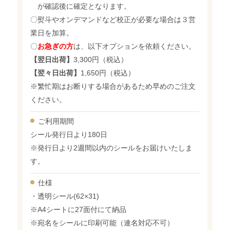
が確認後に確定となります。
〇熨斗やオンデマンドなど校正が必要な場合は３営
業日を加算。
〇
お急ぎの方
は、以下オプションを依頼ください。
【翌日出荷】
3,300円（税込）
【翌々日出荷】
1,650円（税込）
※繁忙期はお断りする場合があるため早めのご注文
ください。
ご利用期間
シール発行日より180日
※発行日より2週間以内のシールをお届けいたしま
す。
仕様
・透明シール(62×31)
※A4シートに27面付にて納品
※宛名をシールに印刷可能（連名対応不可）