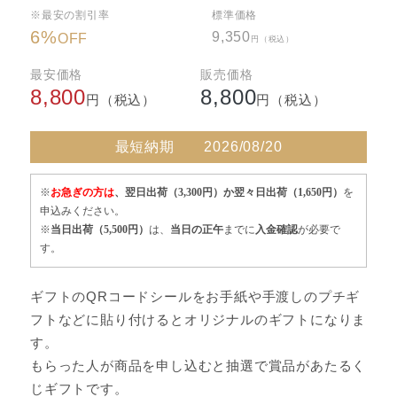
※最安の割引率
標準価格
6
%
9,350
OFF
円（税込）
最安価格
販売価格
8,800
8,800
円（税込）
円（税込）
最短納期
2026/08/20
※
お急ぎの方は
、翌日出荷（3,300円）か翌々日出荷（1,650円）
を
申込みください。
※
当日出荷（5,500円）
は、
当日の正午
までに
入金確認
が必要で
す。
ギフトのQRコードシールをお手紙や手渡しのプチギ
フトなどに貼り付けるとオリジナルのギフトになりま
す。
もらった人が商品を申し込むと抽選で賞品があたるく
じギフトです。