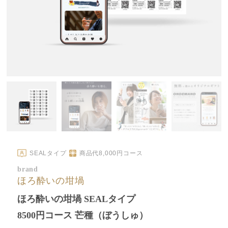
SEALタイプ
商品代
8,000
円コース
brand
ほろ酔いの坩堝
ほろ酔いの坩堝 SEALタイプ
8500円コース 芒種（ぼうしゅ）