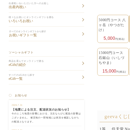
出産祝いをいただいた方へのお返し
出産内祝い
様々なお祝いにオンラインギフトを贈る
5000円コース 八
いろいろお祝い
ヶ岳（やつがた
け）
すべてのオンラインギフトから探す
お祝いギフト一覧
5,000
円(税込)
ソーシャルギフト
15000円コース
石鎚山（いしづ
商品を選んでオンラインで贈る
ちやま）
eGiftの紹介
15,000
円(税込)
すべてのeGiftから探す
eGift一覧
〇 お知らせ
2026.7.31
【地震による注文、配送状況のお知らせ】
今のところ地震の影響における、注文ならびに配送の影響は
geevaくじ
ございません。 被災地の一部地域には状況を確認しながら
の配送となります。
1等
任天堂 Ni