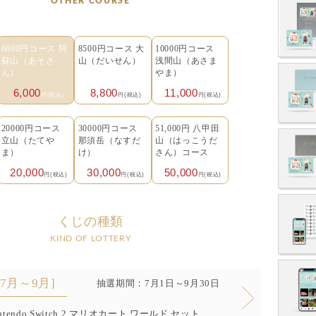
OTHER COURSE
6000円コース 阿
8500円コース 大
10000円コース
蘇山（あそさ
山（だいせん）
浅間山（あさま
ん）
やま）
6,000
8,800
11,000
円(税込)
円(税込)
円(税込)
20000円コース
30000円コース
51,000円 八甲田
立山（たてや
那須岳（なすだ
山（はっこうだ
ま）
け）
さん）コース
20,000
30,000
50,000
円(税込)
円(税込)
円(税込)
くじの種類
KIND OF LOTTERY
[7月～9月]
抽選期間：7月1日～9月30日
ntendo Switch 2 マリオカート ワールド セット