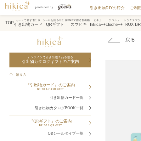
引き出物DIYの紹介
ご利
カードで渡す引出物
シールを貼る引出物
SNSで贈る引出物
ヒキカ
クロシェ
トラクスブラ
TOP
引き出物カード
QRギフト
スマヒキ
hikica++
cloche++
TRUX BR
戻る
オンラインで引き出物３品を贈る
引出物カタログギフトのご案内
〇 贈り方
『引出物カード』のご案内
BRIDAL CARD GIFT
引き出物カード一覧
引き出物カタログBOOK一覧
『QRギフト』のご案内
BRIDAL QR GIFT
QRシールタイプ一覧