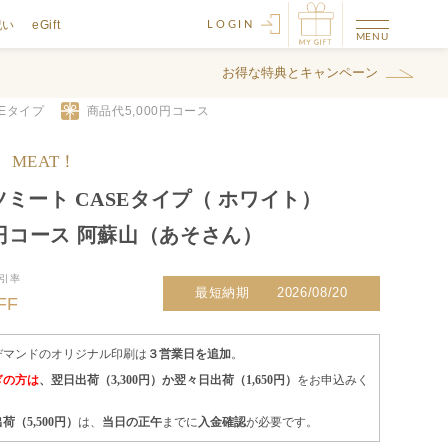
祝い
eGift
LOGIN
お得な特典とキャンペーン
SEタイプ
商品代
5,000
円コース
S MEAT！
ミート CASEタイプ（ ホワイト）
0円コース 阿蘇山（あそさん）
引率
最短納期
2026/08/20
FF
デマンドのオリジナル印刷は
３営業日を追加
。
ぎの方は
、翌日出荷（3,300円）か翌々日出荷（1,650円）
をお申込みく
。
荷（5,500円）
は、
当日の正午
までに
入金確認
が必要です。