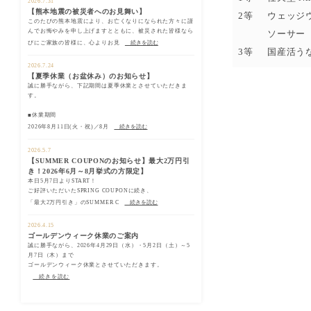
2026.7.31
【熊本地震の被災者へのお見舞い】
2等
ウェッジウ
このたびの熊本地震により、お亡くなりになられた方々に謹
んでお悔やみを申し上げますとともに、被災された皆様なら
ソーサー
びにご家族の皆様に、心よりお見
続きを読む
3等
国産活う
2026.7.24
【夏季休業（お盆休み）のお知らせ】
誠に勝手ながら、下記期間は夏季休業とさせていただきま
す。
■休業期間
2026年8月11日(火・祝)／8月
続きを読む
2026.5.7
【SUMMER COUPONのお知らせ】最大2万円引
き！2026年6月～8月挙式の方限定】
本日5月7日よりSTART！
ご好評いただいたSPRING COUPONに続き、
「最大2万円引き」のSUMMER C
続きを読む
2026.4.15
ゴールデンウィーク休業のご案内
誠に勝手ながら、2026年4月29日（水）・5月2日（土）～5
月7日（木）まで
ゴールデンウィーク休業とさせていただきます。
続きを読む