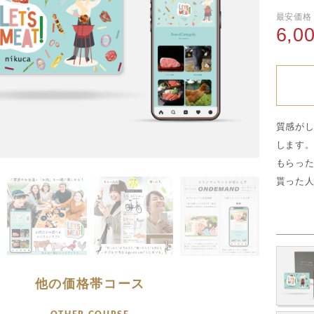
最安価格
6,0
質感が
します
もらっ
貰った
他の価格帯コース