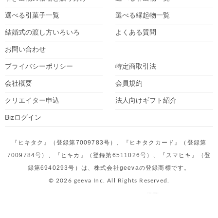
選べる引菓子一覧
選べる縁起物一覧
結婚式の渡し方いろいろ
よくある質問
お問い合わせ
プライバシーポリシー
特定商取引法
会社概要
会員規約
クリエイター
申込
法人向けギフト紹介
Bizログイン
『ヒキタク』（登録第7009783号）、『ヒキタクカード』（登録第
7009784号）、『ヒキカ』（登録第6511026号）、『スマヒキ』（登
録第6940293号）は、株式会社geevaの登録商標です。
© 2026 geeva Inc. All Rights Reserved.
令和２年度第３次補正 事業再構築補助金より作成