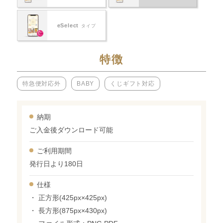
eSelect
タイプ
特徴
特急便対応外
BABY
くじギフト対応
納期
ご入金後ダウンロード可能
ご利用期間
発行日より180日
仕様
・ 正方形(425px×425px)
・ 長方形(875px×430px)