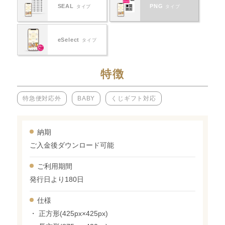
SEAL
PNG
タイプ
タイプ
eSelect
タイプ
特徴
特急便対応外
BABY
くじギフト対応
納期
ご入金後ダウンロード可能
ご利用期間
発行日より180日
仕様
・ 正方形(425px×425px)