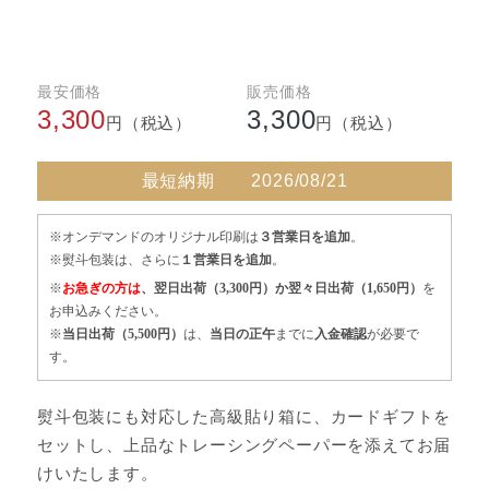
最安価格
販売価格
3,300
3,300
円（税込）
円（税込）
最短納期
2026/08/21
※オンデマンドのオリジナル印刷は
３営業日を追加
。
※熨斗包装は、さらに
１営業日を追加
。
※
お急ぎの方は
、翌日出荷（3,300円）か翌々日出荷（1,650円）
を
お申込みください。
※
当日出荷（5,500円）
は、
当日の正午
までに
入金確認
が必要で
す。
熨斗包装にも対応した高級貼り箱に、カードギフトを
セットし、上品なトレーシングペーパーを添えてお届
けいたします。