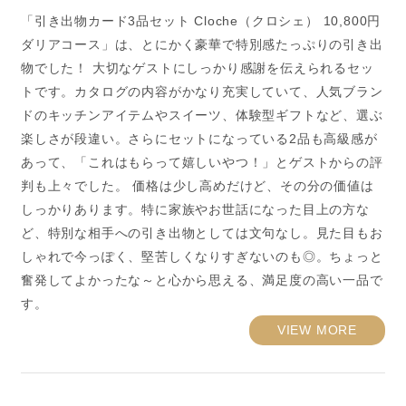
「引き出物カード3品セット Cloche（クロシェ） 10,800円
ダリアコース」は、とにかく豪華で特別感たっぷりの引き出
物でした！ 大切なゲストにしっかり感謝を伝えられるセッ
トです。カタログの内容がかなり充実していて、人気ブラン
ドのキッチンアイテムやスイーツ、体験型ギフトなど、選ぶ
楽しさが段違い。さらにセットになっている2品も高級感が
あって、「これはもらって嬉しいやつ！」とゲストからの評
判も上々でした。 価格は少し高めだけど、その分の価値は
しっかりあります。特に家族やお世話になった目上の方な
ど、特別な相手への引き出物としては文句なし。見た目もお
しゃれで今っぽく、堅苦しくなりすぎないのも◎。ちょっと
奮発してよかったな～と心から思える、満足度の高い一品で
す。
VIEW MORE