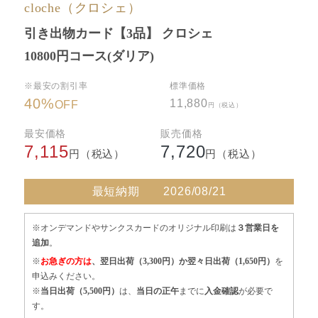
cloche（クロシェ）
引き出物カード【3品】 クロシェ
10800円コース(ダリア)
※最安の割引率
標準価格
40
%
11,880
OFF
円（税込）
最安価格
販売価格
7,115
7,720
円（税込）
円（税込）
最短納期
2026/08/21
※オンデマンドやサンクスカードのオリジナル印刷は
３営業日を
追加
。
※
お急ぎの方は
、翌日出荷（3,300円）か翌々日出荷（1,650円）
を
申込みください。
※
当日出荷（5,500円）
は、
当日の正午
までに
入金確認
が必要で
す。