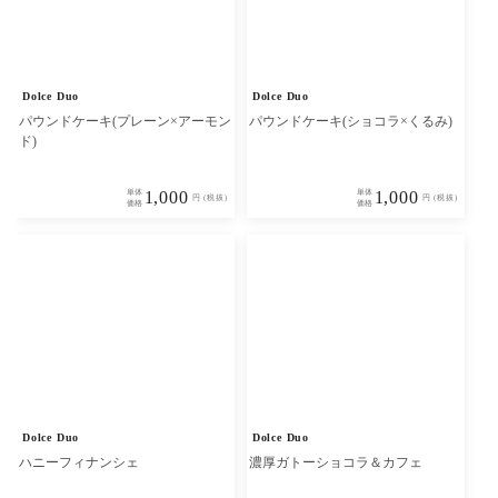
Dolce Duo
Dolce Duo
パウンドケーキ(プレーン×アーモン
パウンドケーキ(ショコラ×くるみ)
ド)
単体
1,000
単体
1,000
円 (税抜)
円 (税抜)
価格
価格
Dolce Duo
Dolce Duo
ハニーフィナンシェ
濃厚ガトーショコラ＆カフェ