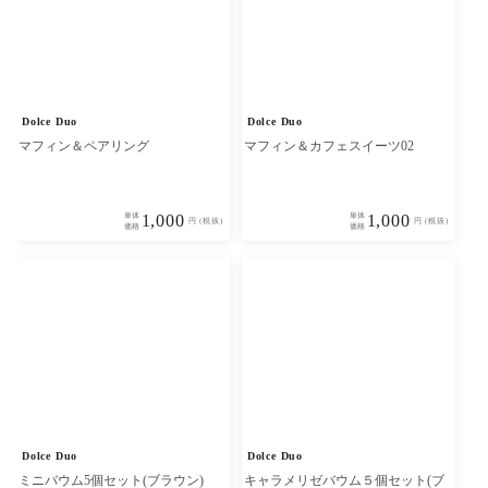
Dolce Duo
Dolce Duo
マフィン＆ペアリング
マフィン＆カフェスイーツ02
単体
1,000
単体
1,000
円 (税抜)
円 (税抜)
価格
価格
Dolce Duo
Dolce Duo
ミニバウム5個セット(ブラウン)
キャラメリゼバウム５個セット(ブ