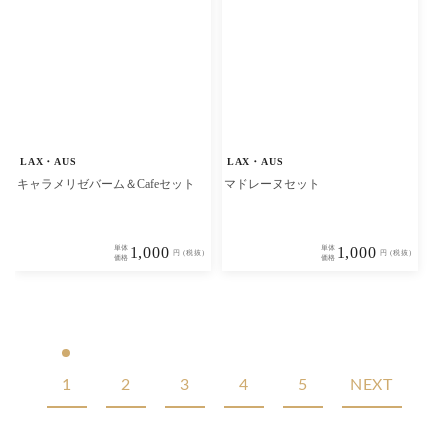
LAX・AUS
LAX・AUS
キャラメリゼバーム＆Cafeセット
マドレーヌセット
単体
1,000
単体
1,000
円 (税抜)
円 (税抜)
価格
価格
1
2
3
4
5
NEXT