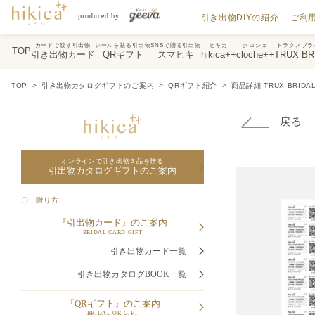
引き出物DIYの紹介
ご利
カードで渡す引出物
シールを貼る引出物
SNSで贈る引出物
ヒキカ
クロシェ
トラクスブラ
TOP
引き出物カード
QRギフト
スマヒキ
hikica++
cloche++
TRUX BR
TOP
引き出物カタログギフトのご案内
QRギフト紹介
商品詳細 TRUX BRIDAL q
戻る
オンラインで引き出物３品を贈る
引出物カタログギフトのご案内
〇 贈り方
『引出物カード』のご案内
BRIDAL CARD GIFT
引き出物カード一覧
引き出物カタログBOOK一覧
『QRギフト』のご案内
BRIDAL QR GIFT