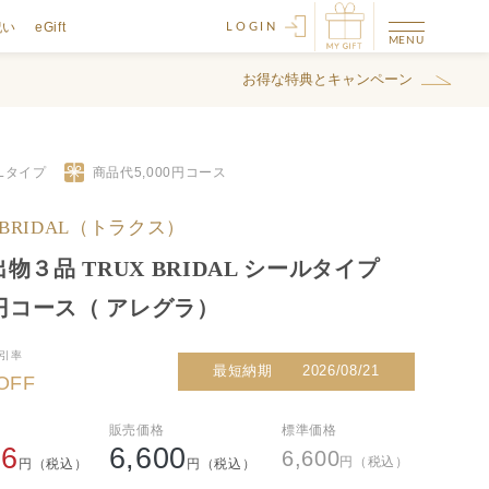
祝い
eGift
LOGIN
お得な特典とキャンペーン
ALタイプ
商品代
5,000
円コース
 BRIDAL（トラクス）
物３品 TRUX BRIDAL シールタイプ
0円コース（ アレグラ）
引率
最短納期
2026/08/21
OFF
販売価格
標準価格
76
6,600
6,600
円（税込）
円（税込）
円（税込）