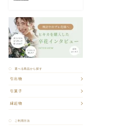
〇 選べる商品から探す
引出物
引菓子
縁起物
〇 ご利用方法