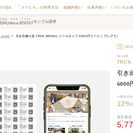
用の流れ
『スマヒキ』の利用方法
結婚内祝い
出産内祝い
いろいろお
イダル
ヒキカ・ブースト
サンプル請求
IDAL
hikica BOOST
rgift
引き出物３品 TRUX BRIDAL シールタイプ 6000円コース（ アレグラ）
SE
brand
TRUX
引き出
600
※最安の割
12
%
最安価格
5,7