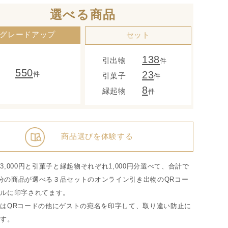
選べる商品
グレードアップ
セット
138
引出物
件
550
23
件
引菓子
件
8
縁起物
件
商品選びを体験する
3,000円と引菓子と縁起物それぞれ1,000円分選べて、合計で
0円分の商品が選べる３品セットのオンライン引き出物のQRコー
ールに印字されてます。
はQRコードの他にゲストの宛名を印字して、取り違い防止に
ます。