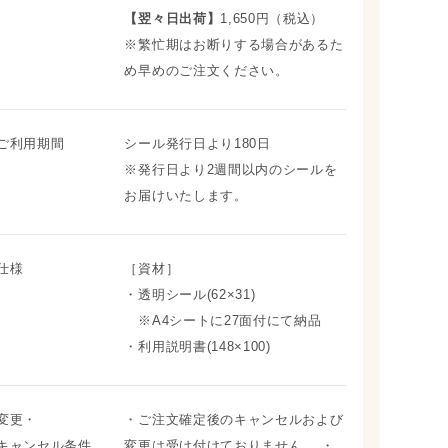
【翌々日出荷】
1,650円（税込）
※繁忙期はお断りする場合があるた
め早めのご注文ください。
ご利用期間
シール発行日より180日
※発行日より2週間以内のシールを
お届けいたします。
仕様
［資材］
・透明シール(62×31)
※A4シートに27面付にて納品
・利用説明書(148×100)
変更・
・ご注文確定後のキャンセルおよび
キャンセル条件
変更は受け付けておりません。 ・