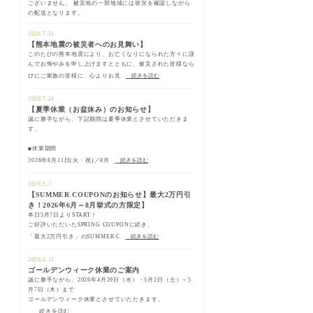
ございません。 被災地の一部地域には状況を確認しながら
の配送となります。
2026.7.31
【熊本地震の被災者へのお見舞い】
このたびの熊本地震により、お亡くなりになられた方々に謹
んでお悔やみを申し上げますとともに、被災された皆様なら
びにご家族の皆様に、心よりお見
続きを読む
2026.7.24
【夏季休業（お盆休み）のお知らせ】
誠に勝手ながら、下記期間は夏季休業とさせていただきま
す。
■休業期間
2026年8月11日(火・祝)／8月
続きを読む
2026.5.7
【SUMMER COUPONのお知らせ】最大2万円引
き！2026年6月～8月挙式の方限定】
本日5月7日よりSTART！
ご好評いただいたSPRING COUPONに続き、
「最大2万円引き」のSUMMER C
続きを読む
2026.4.15
ゴールデンウィーク休業のご案内
誠に勝手ながら、2026年4月29日（水）・5月2日（土）～5
月7日（木）まで
ゴールデンウィーク休業とさせていただきます。
続きを読む