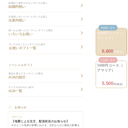
結婚式に参列されない方へのお返し
結婚内祝い
出産祝いをいただいた方へのお返し
出産内祝い
3
品選べます
様々なお祝いにオンラインギフトを贈る
6000円コース（
いろいろお祝い
アレグラ）
すべてのオンラインギフトから探す
お祝いギフト一覧
6,600
円(税込)
2
品選べます
ソーシャルギフト
5000円コース（
アマリア）
商品を選んでオンラインで贈る
eGiftの紹介
5,500
円(税込)
すべてのeGiftから探す
eGift一覧
〇 お知らせ
2026.7.31
【地震による注文、配送状況のお知らせ】
今のところ地震の影響における、注文ならびに配送の影響は