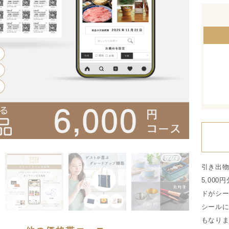
引き出物
5,00
ドがシ
シールに
もなり