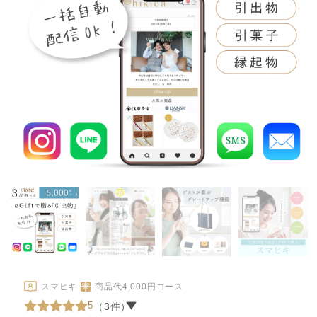
スマヒキ
商品代
4,000
円コース
5
（3件）