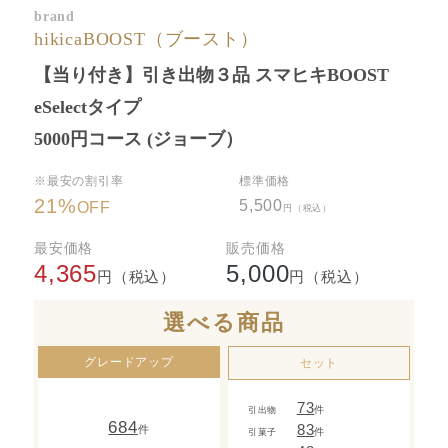
brand
hikicaBOOST（ブースト）
【当り付き】引き出物３品 スマヒキBOOST
eSelectタイプ
5000円コース (ジョーブ）
※最安の割引率
標準価格
21
%
5,500
OFF
円（税込）
最安価格
販売価格
4,365
5,000
円（税込）
円（税込）
選べる商品
グレードアップ
セット
73
件
引出物
684
83
件
件
引菓子