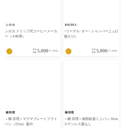
シロカ
RIEDEL
シロカ ドリップ式コーヒーメーカ
<リーデル･オー> シャンパーニュ(2
ー（４杯用）
個入り)
単体
5,000
単体
5,000
円 (税抜)
円 (税抜)
価格
価格
柳宗理
柳宗理
＜柳 宗理＞マグマプレートフライ
＜柳 宗理＞南部鉄器ミニパン 16cm
パン（22cm）蓋付
ステンレス蓋なし