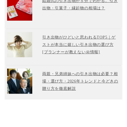
結婚式の引き出物が５分でわかる。引き
出物・引菓子・縁起物の相場は？
引き出物がひどいと思われるTOP5｜ゲ
ストが本当に嬉しい引き出物の選び方
[プランナーが教えない㊙情報]
両親・兄弟姉妹への引き出物は必要？相
場・選び方・2026年トレンドと今どきの
贈り方を徹底解説