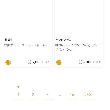
松阪牛
たいめいけん
松阪牛シリーズセット（計７袋）
IH対応 フライパン（22cm）ディー
プパン（20cm）
単体
5,000
単体
5,000
円 (税抜)
円 (税抜)
価格
価格
1
2
3
46
NEXT
…