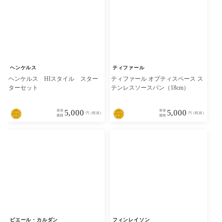
ヘンケルス
ティファール
ヘンケルス HIスタイル スター
ティファール オプティスペース ス
ターセット
テンレスソースパン（18cm）
単体
5,000
単体
5,000
円 (税抜)
円 (税抜)
価格
価格
ピエール・カルダン
フィンレイソン